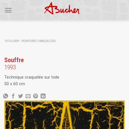
Skip
to
content
1976-2009
|
PEINTURES CRAQUELÉES
Souffre
1993
Technique craquelée sur toile
50 x 60 cm